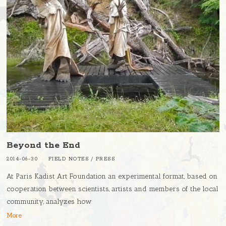
Beyond the End
2014-06-30
FIELD NOTES
/
PRESS
At Paris Kadist Art Foundation an experimental format, based on
cooperation between scientists, artists and members of the local
community, analyzes how
More