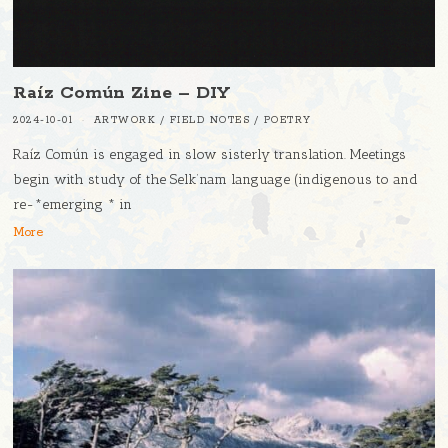
Raíz Común Zine – DIY
2024-10-01
ARTWORK
/
FIELD NOTES
/
POETRY
Raíz Común is engaged in slow sisterly translation. Meetings
begin with study of the Selk’nam language (indigenous to and
re-*emerging * in
More