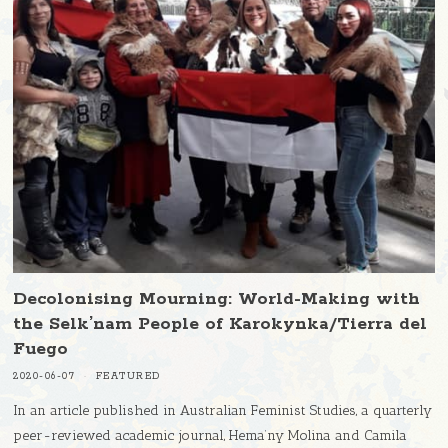
Decolonising Mourning: World-Making with
the Selk’nam People of Karokynka/Tierra del
Fuego
2020-06-07
FEATURED
In an article published in Australian Feminist Studies, a quarterly
peer-reviewed academic journal, Hema’ny Molina and Camila