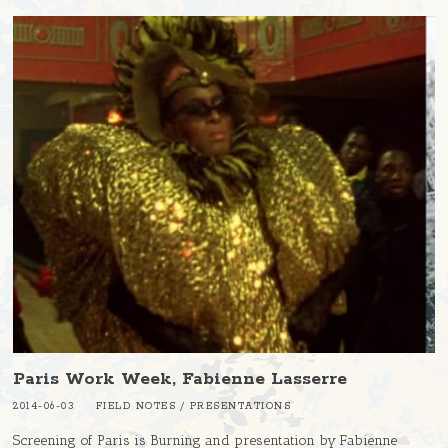
Paris Work Week, Fabienne Lasserre
2014-06-03
FIELD NOTES
/
PRESENTATIONS
Screening of Paris is Burning and presentation by Fabienne