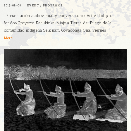
2019-08-09
EVENT
/
PROGRAMS
Presentación audiovisual y conversatorio. Actividad pro-
fondos Proyecto Karukinka: viaje a Tierra del Fuego de la
comunidad indígena Selk’nam Covadonga Ona. Viernes
More