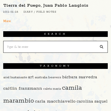
Tierra del Fuego, Juan Pablo Langlois
2012-02-28
DIARY
/
FIELD NOTES
More
SEARCH
TAXONOMY
art
bárbara saavedra
beavers
ariel bustamante
australia
camila
caitlin franzmann
caleta maría
marambio
carla macchiavello
carolina saquel