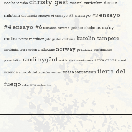
christy gast
denise
cecilia vicuña
coastal curriculum
ensayo
ensayo #3
milstein
distancia
ensayo #2
ensayo #1
#4
ensayo #6
hema'ny
geir tore holm
fernanda olivares
karolin tampere
molina
ivette martinez
julio gastón contreras
norway
melbourne
peatlands
karukinka
laura ogden
performance
randi nygård
sarita gálvez
residencies
scent
presentation
rosario ureta
tierra del
søssa jørgensen
science
simon daniel tegander wenzel
fuego
video
wcs
webseries