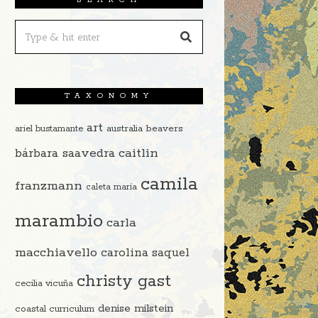
TAXONOMY
art
beavers
ariel bustamante
australia
caitlin
bárbara saavedra
camila
franzmann
caleta maría
marambio
carla
macchiavello
carolina saquel
christy gast
cecilia vicuña
denise milstein
coastal curriculum