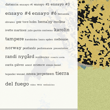
ensayo #3
distancia
ensayo #2
ensayo #1
ensayo #4
ensayo #6
fernanda
hema'ny molina
geir tore holm
olivares
karolin
ivette martinez
julio gastón contreras
tampere
melbourne
karukinka
laura ogden
norway
peatlands
performance
presentation
randi nygård
residencies
rosario ureta
science
sarita gálvez
scent
simon daniel
tierra
søssa jørgensen
tegander wenzel
del fuego
video
wcs
webseries