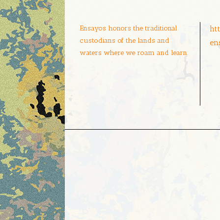
Ensayos honors the traditional
ht
custodians of the lands and
en
waters where we roam and learn.