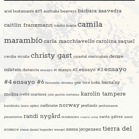
art
bárbara saavedra
beavers
ariel bustamante
australia
camila
caitlin franzmann
caleta maría
marambio
carla macchiavello
carolina saquel
christy gast
denise
cecilia vicuña
coastal curriculum
ensayo
ensayo #3
milstein
distancia
ensayo #2
ensayo #1
#4
ensayo #6
hema'ny
geir tore holm
fernanda olivares
karolin tampere
molina
ivette martinez
julio gastón contreras
norway
melbourne
peatlands
karukinka
laura ogden
performance
randi nygård
sarita gálvez
residencies
scent
presentation
rosario ureta
tierra del
søssa jørgensen
science
simon daniel tegander wenzel