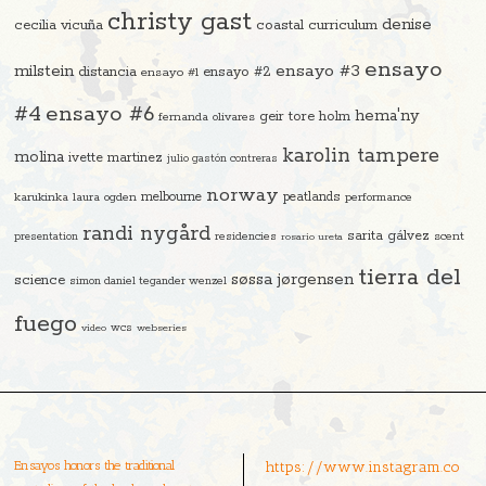
christy gast
denise
cecilia vicuña
coastal curriculum
ensayo
ensayo #3
milstein
distancia
ensayo #2
ensayo #1
#4
ensayo #6
hema'ny
geir tore holm
fernanda olivares
karolin tampere
molina
ivette martinez
julio gastón contreras
norway
melbourne
peatlands
karukinka
laura ogden
performance
randi nygård
sarita gálvez
residencies
scent
presentation
rosario ureta
tierra del
søssa jørgensen
science
simon daniel tegander wenzel
fuego
video
wcs
webseries
Ensayos honors the traditional
https://www.instagram.co