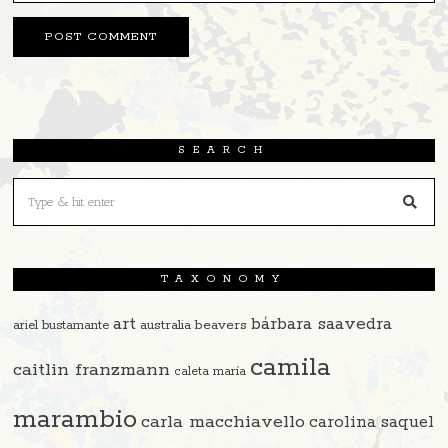
SEARCH
TAXONOMY
art
bárbara saavedra
beavers
ariel bustamante
australia
camila
caitlin franzmann
caleta maría
marambio
carla macchiavello
carolina saquel