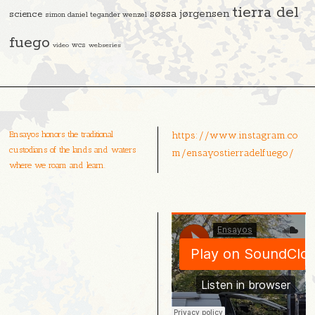
tierra del
søssa jørgensen
science
simon daniel tegander wenzel
fuego
video
wcs
webseries
Ensayos honors the traditional
https://www.instagram.co
custodians of the lands and waters
m/ensayostierradelfuego/
where we roam and learn.