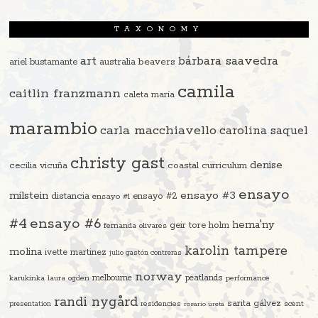
TAXONOMY
art
bárbara saavedra
beavers
ariel bustamante
australia
camila
caitlin franzmann
caleta maría
marambio
carla macchiavello
carolina saquel
christy gast
denise
cecilia vicuña
coastal curriculum
ensayo
ensayo #3
milstein
distancia
ensayo #2
ensayo #1
#4
ensayo #6
hema'ny
geir tore holm
fernanda olivares
karolin tampere
molina
ivette martinez
julio gastón contreras
norway
melbourne
peatlands
karukinka
laura ogden
performance
randi nygård
sarita gálvez
residencies
scent
presentation
rosario ureta