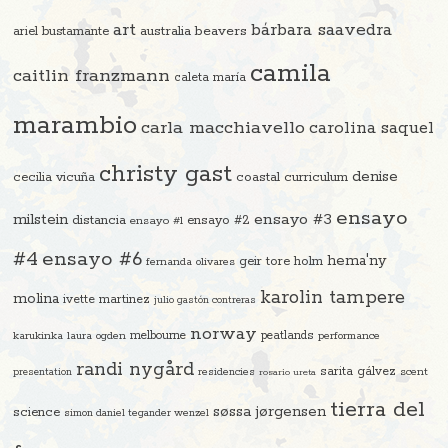
art
bárbara saavedra
beavers
ariel bustamante
australia
camila
caitlin franzmann
caleta maría
marambio
carla macchiavello
carolina saquel
christy gast
denise
cecilia vicuña
coastal curriculum
ensayo
ensayo #3
milstein
distancia
ensayo #2
ensayo #1
#4
ensayo #6
hema'ny
geir tore holm
fernanda olivares
karolin tampere
molina
ivette martinez
julio gastón contreras
norway
melbourne
peatlands
karukinka
laura ogden
performance
randi nygård
sarita gálvez
residencies
scent
presentation
rosario ureta
tierra del
søssa jørgensen
science
simon daniel tegander wenzel