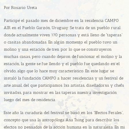
Por Rosario Ureta
Participé el pasado mes de diciembre en la residencia CAMPO
AIR en el Pueblo Garzón, Uruguay. Se trata de un pueblo rural
donde actualmente viven 170 personas y está lleno de “taperas”
o casitas abandonadas. En algún momento el pueblo tuvo un
molino y una estación de tren por lo que se construyeron
muchas casas, pero cuando dejaron de funcionar el molino y la
estación, la gente se fue llendo y el pueblo fue quedando en el
olvido, algo que lo hace muy característico. En este lugar se
instaló la fundación CAMPO a hacer residencias y un festival de
arte anual, del que participamos lxs artistas, diseñadorxs y chefs
invitadxs, para mostrar en las taperas nuestra investigación
luego del mes de residencia.
Este año la curaduría del festival se basó en los “Efectos Ferales”,
concepto que usa la antropóloga Ana Tsing para describir los
efectos no pensados de la acción humana en la naturaleza. En mi