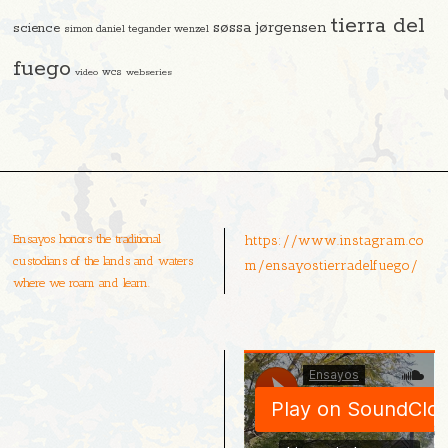
tierra del
søssa jørgensen
science
simon daniel tegander wenzel
fuego
video
wcs
webseries
Ensayos honors the traditional
https://www.instagram.co
custodians of the lands and waters
m/ensayostierradelfuego/
where we roam and learn.