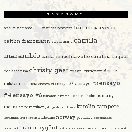
TAXONOMY
art
bárbara saavedra
beavers
ariel bustamante
australia
camila
caitlin franzmann
caleta maría
marambio
carla macchiavello
carolina saquel
christy gast
denise
cecilia vicuña
coastal curriculum
ensayo
ensayo #3
milstein
distancia
ensayo #2
ensayo #1
#4
ensayo #6
hema'ny
geir tore holm
fernanda olivares
karolin tampere
molina
ivette martinez
julio gastón contreras
norway
melbourne
peatlands
karukinka
laura ogden
performance
randi nygård
sarita gálvez
residencies
scent
presentation
rosario ureta